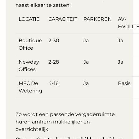
naast elkaar te zetten:
LOCATIE
CAPACITEIT
PARKEREN
AV-
FACILIT
Boutique
2-30
Ja
Ja
Office
Newday
2-28
Ja
Ja
Offices
MFC De
4-16
Ja
Basis
Wetering
Zo wordt een passende vergaderruimte
huren arnhem makkelijker en
overzichtelijk.