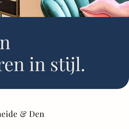
an
n in stijl.
heide & Den