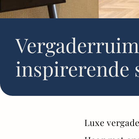
Vergaderruimt
inspirerende s
Luxe vergad