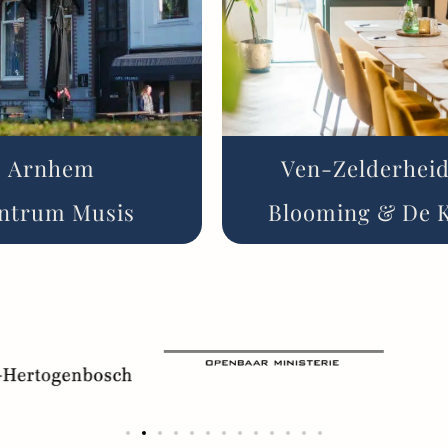
Arnhem
Ven-Zelderhei
ntrum Musis
Blooming & De 