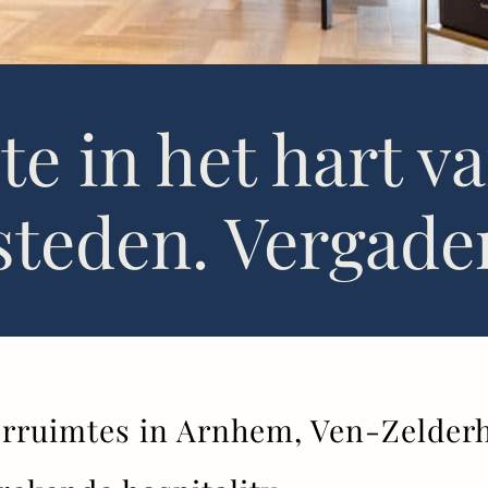
e in het hart v
teden. Vergadere
erruimtes in Arnhem, Ven-Zelder